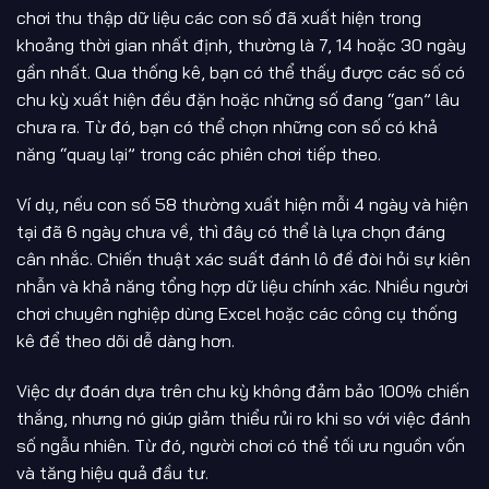
chơi thu thập dữ liệu các con số đã xuất hiện trong
khoảng thời gian nhất định, thường là 7, 14 hoặc 30 ngày
gần nhất. Qua thống kê, bạn có thể thấy được các số có
chu kỳ xuất hiện đều đặn hoặc những số đang “gan” lâu
chưa ra. Từ đó, bạn có thể chọn những con số có khả
năng “quay lại” trong các phiên chơi tiếp theo.
Ví dụ, nếu con số 58 thường xuất hiện mỗi 4 ngày và hiện
tại đã 6 ngày chưa về, thì đây có thể là lựa chọn đáng
cân nhắc. Chiến thuật xác suất đánh lô đề đòi hỏi sự kiên
nhẫn và khả năng tổng hợp dữ liệu chính xác. Nhiều người
chơi chuyên nghiệp dùng Excel hoặc các công cụ thống
kê để theo dõi dễ dàng hơn.
Việc dự đoán dựa trên chu kỳ không đảm bảo 100% chiến
thắng, nhưng nó giúp giảm thiểu rủi ro khi so với việc đánh
số ngẫu nhiên. Từ đó, người chơi có thể tối ưu nguồn vốn
và tăng hiệu quả đầu tư.