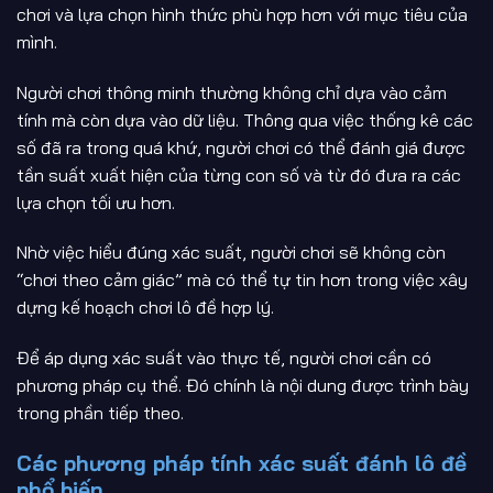
chơi và lựa chọn hình thức phù hợp hơn với mục tiêu của
mình.
Người chơi thông minh thường không chỉ dựa vào cảm
tính mà còn dựa vào dữ liệu. Thông qua việc thống kê các
số đã ra trong quá khứ, người chơi có thể đánh giá được
tần suất xuất hiện của từng con số và từ đó đưa ra các
lựa chọn tối ưu hơn.
Nhờ việc hiểu đúng xác suất, người chơi sẽ không còn
“chơi theo cảm giác” mà có thể tự tin hơn trong việc xây
dựng kế hoạch chơi lô đề hợp lý.
Để áp dụng xác suất vào thực tế, người chơi cần có
phương pháp cụ thể. Đó chính là nội dung được trình bày
trong phần tiếp theo.
Các phương pháp tính xác suất đánh lô đề
phổ biến