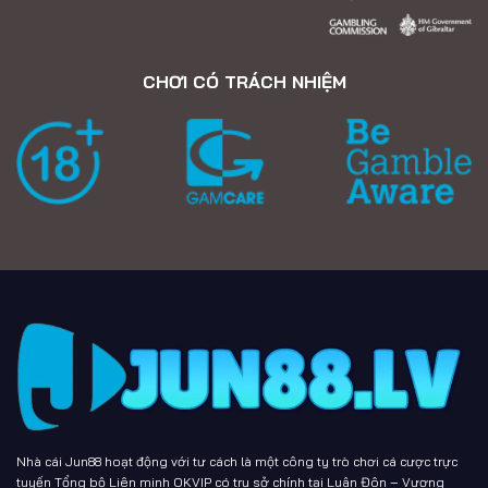
CHƠI CÓ TRÁCH NHIỆM
Nhà cái Jun88 hoạt động với tư cách là một công ty trò chơi cá cược trực
tuyến Tổng bộ Liên minh OKVIP có trụ sở chính tại Luân Đôn – Vương