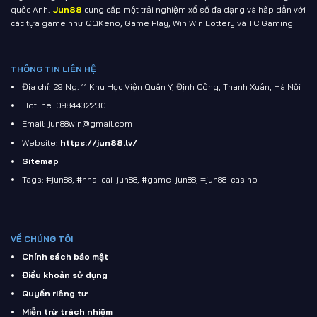
quốc Anh.
Jun88
cung cấp một trải nghiệm xổ số đa dạng và hấp dẫn với
các tựa game như QQKeno, Game Play, Win Win Lottery và TC Gaming
THÔNG TIN LIÊN HỆ
Địa chỉ: 29 Ng. 11 Khu Học Viện Quân Y, Định Công, Thanh Xuân, Hà Nội
Hotline: 0984432230
Email:
jun88win@gmail.com
Website:
https://jun88.lv/
Sitemap
Tags: #jun88, #nha_cai_jun88, #game_jun88, #jun88_casino
VỀ CHÚNG TÔI
Chính sách bảo mật
Điều khoản sử dụng
Quyền riêng tư
Miễn trừ trách nhiệm