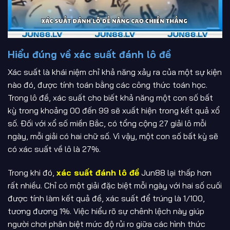
Hiểu đúng về xác suất đánh lô đề
Xác suất là khái niệm chỉ khả năng xảy ra của một sự kiện
nào đó, được tính toán bằng các công thức toán học.
Trong lô đề, xác suất cho biết khả năng một con số bất
kỳ trong khoảng 00 đến 99 sẽ xuất hiện trong kết quả xổ
số. Đối với xổ số miền Bắc, có tổng cộng 27 giải lô mỗi
ngày, mỗi giải có hai chữ số. Vì vậy, một con số bất kỳ sẽ
có xác suất về lô là 27%.
Trong khi đó,
xác suất đánh lô đề
Jun88 lại thấp hơn
rất nhiều. Chỉ có một giải đặc biệt mỗi ngày với hai số cuối
được tính làm kết quả đề, xác suất để trúng là 1/100,
tương đương 1%. Việc hiểu rõ sự chênh lệch này giúp
người chơi phân biệt mức độ rủi ro giữa các hình thức