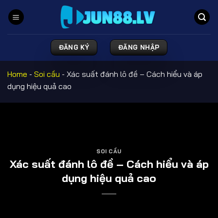
Chuyển
đến
nội
dung
ĐĂNG KÝ
ĐĂNG NHẬP
Home
-
Soi cầu
-
Xác suất đánh lô đề – Cách hiểu và áp
dụng hiệu quả cao
SOI CẦU
Xác suất đánh lô đề – Cách hiểu và áp
dụng hiệu quả cao