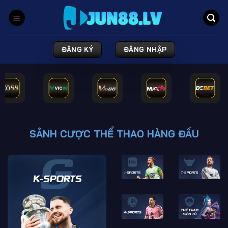
Chuyển
đến
nội
dung
ĐĂNG KÝ
ĐĂNG NHẬP
SẢNH CƯỢC THỂ THAO HÀNG ĐẦU