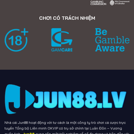
CHƠI CÓ TRÁCH NHIỆM
Nhà cái Jun88 hoạt động với tư cách là một công ty trò chơi cá cược trực
tuyến Tổng bộ Liên minh OKVIP có trụ sở chính tại Luân Đôn – Vương
quốc Anh.
Jun88
cung cấp một trải nghiệm xổ số đa dạng và hấp dẫn với