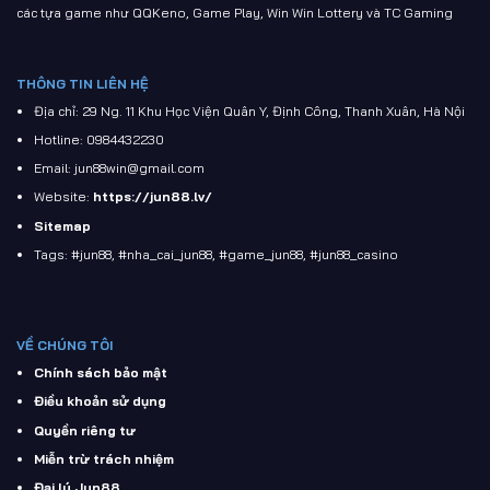
các tựa game như QQKeno, Game Play, Win Win Lottery và TC Gaming
THÔNG TIN LIÊN HỆ
Địa chỉ: 29 Ng. 11 Khu Học Viện Quân Y, Định Công, Thanh Xuân, Hà Nội
Hotline: 0984432230
Email:
jun88win@gmail.com
Website:
https://jun88.lv/
Sitemap
Tags: #jun88, #nha_cai_jun88, #game_jun88, #jun88_casino
VỀ CHÚNG TÔI
Chính sách bảo mật
Điều khoản sử dụng
Quyền riêng tư
Miễn trừ trách nhiệm
Đại lý Jun88