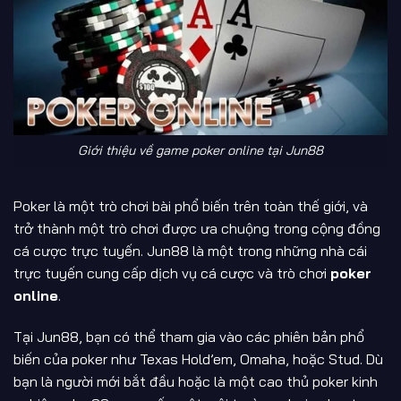
Giới thiệu về game poker online tại Jun88
Poker là một trò chơi bài phổ biến trên toàn thế giới, và
trở thành một trò chơi được ưa chuộng trong cộng đồng
cá cược trực tuyến. Jun88 là một trong những nhà cái
trực tuyến cung cấp dịch vụ cá cược và trò chơi
poker
online
.
Tại Jun88, bạn có thể tham gia vào các phiên bản phổ
biến của poker như Texas Hold’em, Omaha, hoặc Stud. Dù
bạn là người mới bắt đầu hoặc là một cao thủ poker kinh