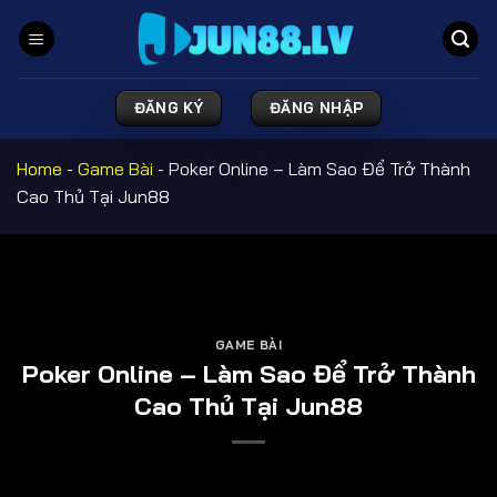
Chuyển
đến
nội
dung
ĐĂNG KÝ
ĐĂNG NHẬP
Home
-
Game Bài
-
Poker Online – Làm Sao Để Trở Thành
Cao Thủ Tại Jun88
GAME BÀI
Poker Online – Làm Sao Để Trở Thành
Cao Thủ Tại Jun88