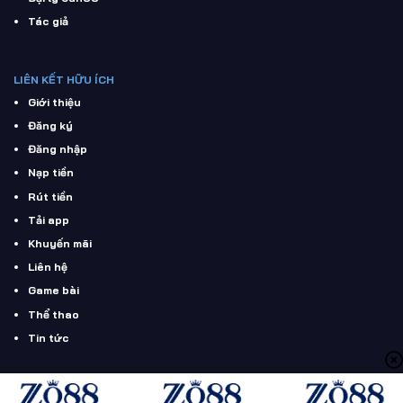
Tác giả
LIÊN KẾT HỮU ÍCH
Giới thiệu
Đăng ký
Đăng nhập
Nạp tiền
Rút tiền
Tải app
Khuyến mãi
Liên hệ
Game bài
Thể thao
Tin tức