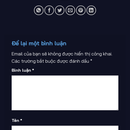
Để lại một bình luận
Email của bạn sẽ không được hiển thị công khai.
Các trường bắt buộc được đánh dấu
*
Bình luận
*
Tên
*