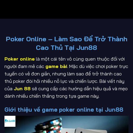
Poker Online – Làm Sao Để Trở Thành
Cao Thủ Tại Jun88
Poker online
là một cái tên vô cùng quen thuộc đối với
người đam mê các
game bài
. Mặc dù việc chơi poker trực
tuyến có vẻ đơn giản, nhưng làm sao để trở thành cao
thủ poker đòi hỏi nhiều nỗ lực và chiến lược. Bài viết này
của
Jun 88
sẽ cung cấp các hướng dẫn hiệu quả và mẹo
dành nhiều chiến thắng trong tựa game này.
Giới thiệu về game poker online tại Jun88