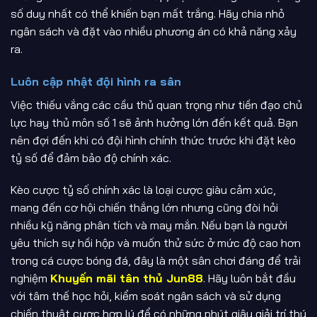
số duy nhất có thể khiến bạn mất trắng. Hãy chia nhỏ
ngân sách và đặt vào nhiều phương án có khả năng xảy
ra.
Luôn cập nhật đội hình ra sân
Việc thiếu vắng các cầu thủ quan trọng như tiền đạo chủ
lực hay thủ môn số 1 sẽ ảnh hưởng lớn đến kết quả. Bạn
nên đợi đến khi có đội hình chính thức trước khi đặt kèo
tỷ số để đảm bảo độ chính xác.
Kèo cược tỷ số chính xác là loại cược giàu cảm xúc,
mang đến cơ hội chiến thắng lớn nhưng cũng đòi hỏi
nhiều kỹ năng phân tích và may mắn. Nếu bạn là người
yêu thích sự hồi hộp và muốn thử sức ở mức độ cao hơn
trong cá cược bóng đá, đây là một sân chơi đáng để trải
nghiệm
Khuyến mãi tân thủ Jun88
. Hãy luôn bắt đầu
với tâm thế học hỏi, kiểm soát ngân sách và sử dụng
chiến thuật cược hợp lý để có những phút giây giải trí thú