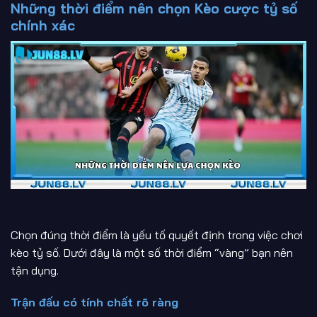
Những thời điểm nên chọn Kèo cược tỷ số
chính xác
Chọn đúng thời điểm là yếu tố quyết định trong việc chơi
kèo tỷ số. Dưới đây là một số thời điểm “vàng” bạn nên
tận dụng.
Trận đấu có tính chất rõ ràng