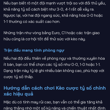
Nếu bạn biết rõ một đội mạnh vượt trội so với đối thủ yếu,
khả năng tỷ số cách biệt như 3-0, 4-1 rất dễ xảy ra.
Ngược lại, với hai đội ngang sức, khả năng hòa 0-0 hoặc
1-1 thường có xác suất cao hơn.
Những trận như vòng bảng Euro, C1 hoặc các trận giao
hữu cũng là cơ hội tốt để thử sức với kèo này.
Trận đấu mang tính phòng ngự
Nếu hai đội đều thiên về phòng ngự và thường xuyên hòa
ít bàn, bạn có thể chọn các tỷ số như 0-0, 1-0 hoặc 1-1.
Dạng trận này tỷ lệ ghi nhiều bàn không cao, phù hợp với
cược tỷ số thấp.
Hướng dẫn cách chơi Kèo cược tỷ số chính
xác hiệu quả
Mặc dù có tính may rủi cao, bạn vẫn có thể gia tăng khả
năng thắng nhờ một số kỹ năng và chiến thuật nhất định.