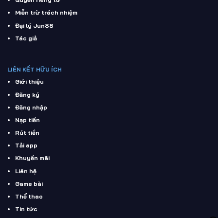
Miễn trừ trách nhiệm
Đại lý Jun88
Tác giả
LIÊN KẾT HỮU ÍCH
Giới thiệu
Đăng ký
Đăng nhập
Nạp tiền
Rút tiền
Tải app
Khuyến mãi
Liên hệ
Game bài
Thể thao
Tin tức