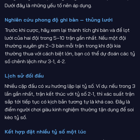
Dưới đây là những yếu tố nên áp dụng.
Nghiên cứu phong độ ghi bàn – thủng lưới
Trước khi cược, hãy xem lại thành tích ghi bàn và để lọt
lưới của hai đội trong 5–10 trận gần nhất. Nếu một đội
thường xuyên ghi 2–3 bàn mỗi trận trong khi đội kia
thường thua với cách biệt lớn, bạn có thể dự đoán các tỷ
số chênh lệch như 3-1, 4-2.
Lịch sử đối đầu
Nhiều cặp đấu có xu hướng lặp lại tỷ số. Ví dụ: nếu trong 3
lần gần nhất, trận kết thúc với tỷ số 2-1, thì xác suất trận
sắp tới tiếp tục có kịch bản tương tự là khá cao. Đây là
điểm người chơi giàu kinh nghiệm thường tận dụng để soi
kèo tỷ số.
Kết hợp đặt nhiều tỷ số một lúc