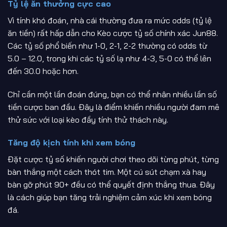
Tỷ lệ ăn thưởng cực cao
Vì tính khó đoán, nhà cái thường đưa ra mức odds (tỷ lệ
ăn tiền) rất hấp dẫn cho Kèo cược tỷ số chính xác Jun88.
Các tỷ số phổ biến như 1-0, 2-1, 2-2 thường có odds từ
5.0 – 12.0, trong khi các tỷ số lạ như 4-3, 5-0 có thể lên
đến 30.0 hoặc hơn.
Chỉ cần một lần đoán đúng, bạn có thể nhân nhiều lần số
tiền cược ban đầu. Đây là điểm khiến nhiều người đam mê
thử sức với loại kèo đầy tính thử thách này.
Tăng độ kịch tính khi xem bóng
Đặt cược tỷ số khiến người chơi theo dõi từng phút, từng
bàn thắng một cách thót tim. Một cú sút chạm xà hay
bàn gỡ phút 90+ đều có thể quyết định thắng thua. Đây
là cách giúp bạn tăng trải nghiệm cảm xúc khi xem bóng
đá.