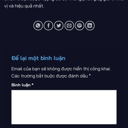
vị và hiệu quả nhất.
Để lại một bình luận
Email của bạn sẽ không được hiển thị công khai.
Các trường bắt buộc được đánh dấu
*
Bình luận
*